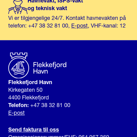
Havnevakt, ISPS-vakt
og teknisk vakt
Vi er tilgjengelige 24/7. Kontakt havnevakten på
telefon: +47 38 32 81 00,
E-post
, VHF-kanal: 12
Flekkefjord Havn
Kirkegaten 50
4400 Flekkefjord
Telefon:
+47 38 32 81 00
E-post
Send faktura til oss