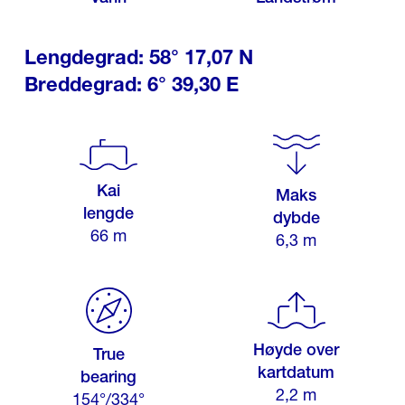
Lengdegrad: 58° 17,07 N
Breddegrad: 6° 39,30 E
Kai
Maks
lengde
dybde
66 m
6,3 m
Høyde over
True
kartdatum
bearing
2,2 m
154°/334°