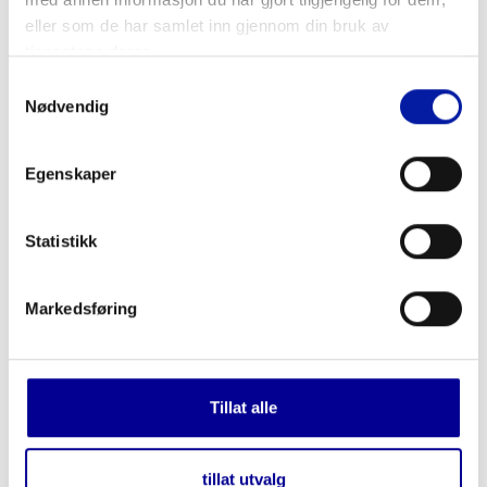
eller som de har samlet inn gjennom din bruk av
tjenestene deres.
Samtykkevalg
Nødvendig
Egenskaper
Statistikk
Markedsføring
Tillat alle
tillat utvalg