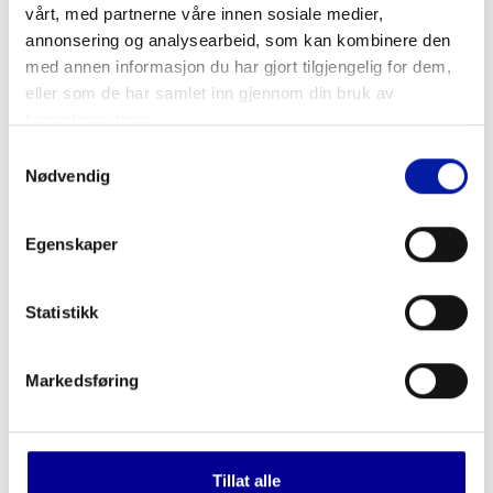
vårt, med partnerne våre innen sosiale medier,
annonsering og analysearbeid, som kan kombinere den
Djupvik-området
med annen informasjon du har gjort tilgjengelig for dem,
eller som de har samlet inn gjennom din bruk av
tjenestene deres.
Havnereservasjon
Samtykkevalg
Nødvendig
Kontakt
Egenskaper
Statistikk
Markedsføring
Havneadministrasjonen
Mobil +47 90 85 84 15
E-post
Tillat alle