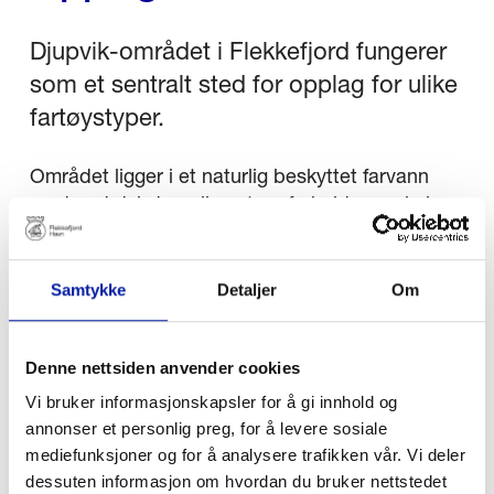
Djupvik-området i Flekkefjord fungerer
som et sentralt sted for opplag for ulike
fartøystyper.
Området ligger i et naturlig beskyttet farvann
med god dybde, rolige strømforhold og enkel
adkomst til hovedleden, noe som gjør det godt
egnet for langtidsopplag. Landstrøm (22 kVA) og
ferskvann er tilgjengelig. Fartøy med LOA over
Samtykke
Detaljer
Om
300 meter og oljerigger kan akkommoderes.
Denne nettsiden anvender cookies
Kaier
Vi bruker informasjonskapsler for å gi innhold og
annonser et personlig preg, for å levere sosiale
mediefunksjoner og for å analysere trafikken vår. Vi deler
Ankringsplass i havnebassenget
dessuten informasjon om hvordan du bruker nettstedet